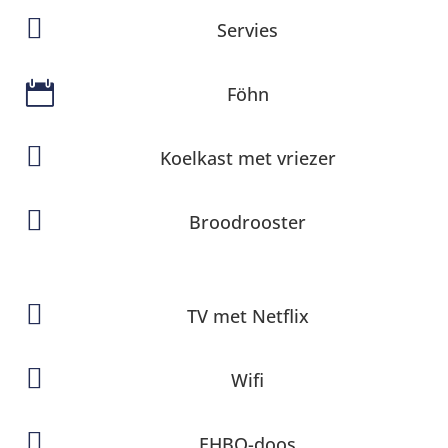

Servies

Föhn

Koelkast met vriezer

Broodrooster

TV met Netflix

Wifi

EHBO-doos